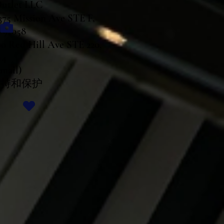
Outlet LLC
 Mission Ave STE F,
 92058
Red Hill Ave STE 220,
14
Email)
持和保护