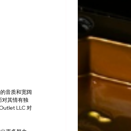
异的音质和宽阔
奏而对其情有独
let LLC 对