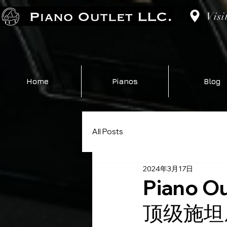
Visi
Home
Pianos
Blog
All Posts
2024年3月17日
Piano 
顶级施坦