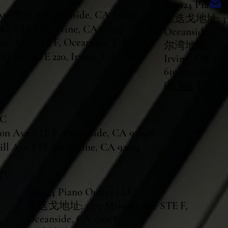
© 2024 Piano 
 STE F, Oceanside, CA 92058
圣迭戈地址: 3375
LC
 STE 220, Irvine, CA 92614
Oceanside, CA
 Ave STE F, Oceanside, CA 92058
尔湾地址: 17500 
 Ave STE 220, Irvine, CA 92614
Irvine, CA 926
619-214-9843 (
护
由
Wix
提供支
LC
 Ave STE F, Oceanside, CA 92058
 Ave STE 220, Irvine, CA 92614
护
© 2024 Piano Outlet LLC
圣迭戈地址: 3375 Mission Ave STE F,
Oceanside, CA 92058